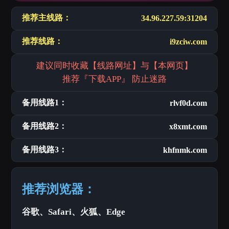
推荐主线路：
34.96.227.59:31204
推荐线路：
i9zciw.com
建议同时收藏【线路网址】与【本网页】
推荐『下载APP』 防止迷路
备用线路1：
rlvf0d.com
备用线路2：
x8xmt.com
备用线路3：
khfnmk.com
推荐浏览器：
谷歌、Safari、火狐、Edge