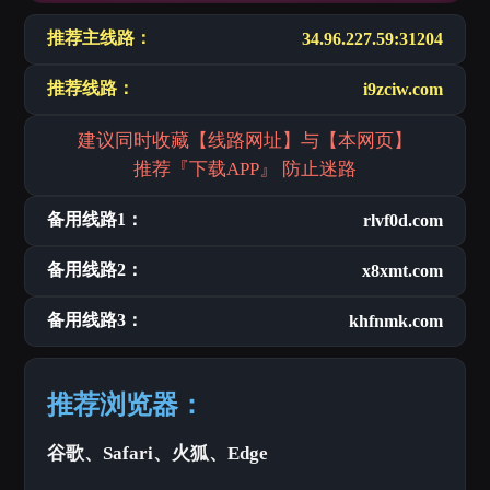
推荐主线路：
34.96.227.59:31204
推荐线路：
i9zciw.com
建议同时收藏【线路网址】与【本网页】
推荐『下载APP』 防止迷路
备用线路1：
rlvf0d.com
备用线路2：
x8xmt.com
备用线路3：
khfnmk.com
推荐浏览器：
谷歌、Safari、火狐、Edge