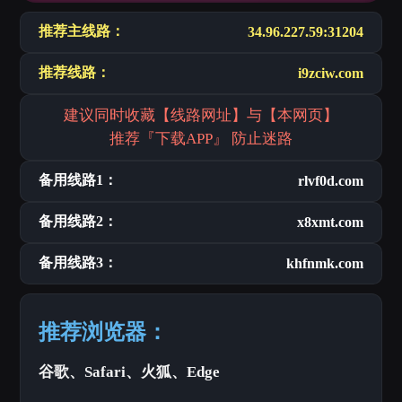
推荐主线路：
34.96.227.59:31204
推荐线路：
i9zciw.com
建议同时收藏【线路网址】与【本网页】
推荐『下载APP』 防止迷路
备用线路1：
rlvf0d.com
备用线路2：
x8xmt.com
备用线路3：
khfnmk.com
推荐浏览器：
谷歌、Safari、火狐、Edge